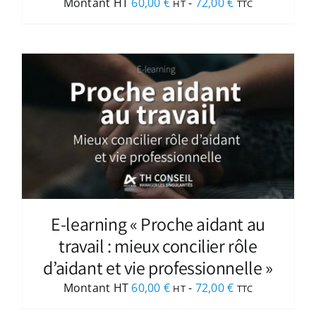
Montant HT
60,00
€
-
72,00
€
HT
TTC
E-learning « Proche aidant au
travail : mieux concilier rôle
d’aidant et vie professionnelle »
Montant HT
60,00
€
-
72,00
€
HT
TTC