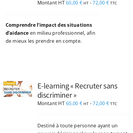
Montant HT
60,00
€
-
72,00
€
HT
TTC
Comprendre l’impact des situations
d’aidance
en milieu professionnel, afin
de mieux les prendre en compte.
NEZ
E-learning « Recruter sans
discriminer »
Montant HT
60,00
€
-
72,00
€
HT
TTC
Destiné à toute personne ayant un