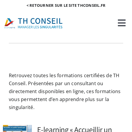
Passer
< RETOURNER SUR LE SITE THCONSEIL.FR
au
contenu
Tog
Nav
Accueil e-boutique
Mon Compte
Retrouvez toutes les formations certifiées de TH
Panier
Conseil. Présentées par un consultant ou
directement disponibles en ligne, ces formations
vous permettent d’en apprendre plus sur la
singularité.
NEZ
E-learning « Accueillir un