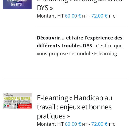
DYS »
Montant HT
60,00
€
-
72,00
€
HT
TTC
Découvrir... et faire l'expérience des
différents troubles DYS
: c'est ce que
vous propose ce module E-learning !
NEZ
E-learning « Handicap au
travail : enjeux et bonnes
pratiques »
Montant HT
60,00
€
-
72,00
€
HT
TTC