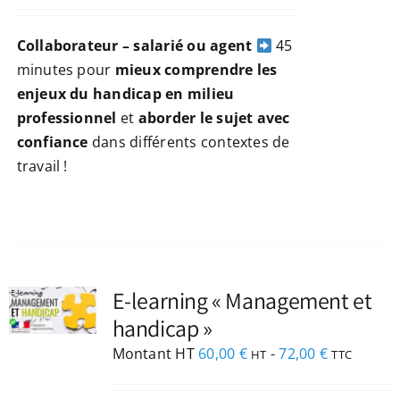
Collaborateur – salarié ou agent
45
minutes pour
mieux comprendre les
enjeux du handicap en milieu
professionnel
et
aborder le sujet avec
confiance
dans différents contextes de
travail !
NEZ
E-learning « Management et
handicap »
Montant HT
60,00
€
-
72,00
€
HT
TTC