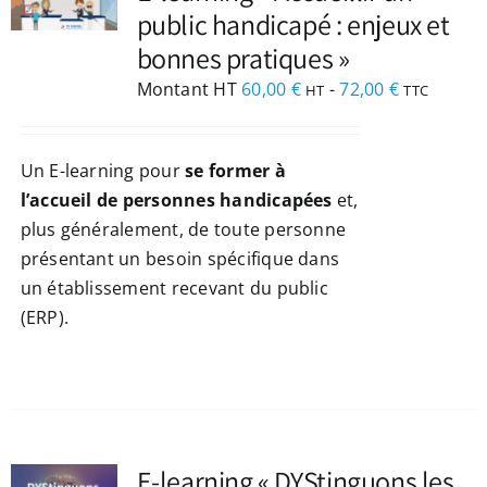
public handicapé : enjeux et
bonnes pratiques »
Montant HT
60,00
€
-
72,00
€
HT
TTC
Un E-learning pour
se former à
l’accueil de personnes handicapées
et,
plus généralement, de toute personne
présentant un besoin spécifique dans
un établissement recevant du public
(ERP).
NEZ
E-learning « DYStinguons les